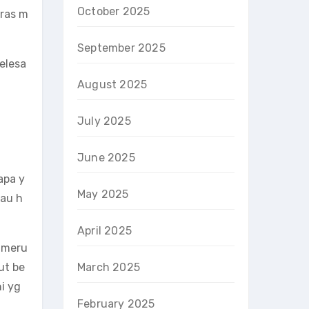
October 2025
eras m
September 2025
elesa
August 2025
July 2025
June 2025
apa y
May 2025
kau h
April 2025
 meru
ut be
March 2025
i yg
February 2025