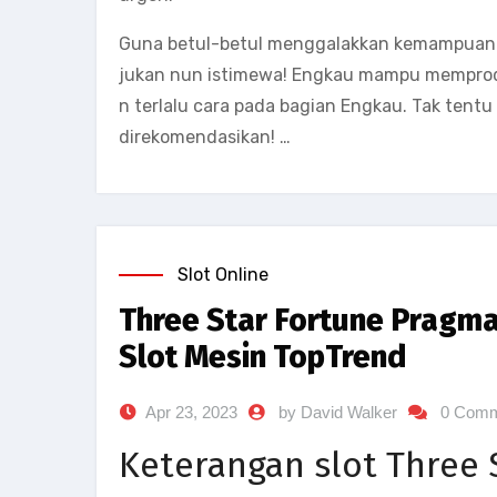
Guna betul-betul menggalakkan kemampuan ja
jukan nun istimewa! Engkau mampu memprod
n terlalu cara pada bagian Engkau. Tak ten
direkomendasikan! …
Slot Online
Three Star Fortune Pragma
Slot Mesin TopTrend
Apr 23, 2023
by David Walker
0 Comm
Keterangan slot Three S