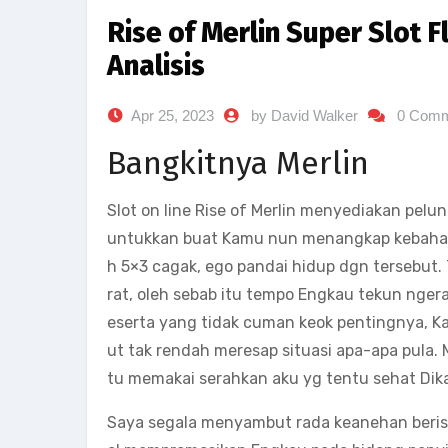
Rise of Merlin Super Slot
Analisis
Apr 25, 2023
by David Walker
0 Comm
Bangkitnya Merlin
Slot on line Rise of Merlin menyediakan pelun
untukkan buat Kamu nun menangkap kebahagi
h 5×3 cagak, ego pandai hidup dgn tersebut. 
rat, oleh sebab itu tempo Engkau tekun nger
eserta yang tidak cuman keok pentingnya, 
ut tak rendah meresap situasi apa-apa pula. M
tu memakai serahkan aku yg tentu sehat Dika
Saya segala menyambut rada keanehan berisi