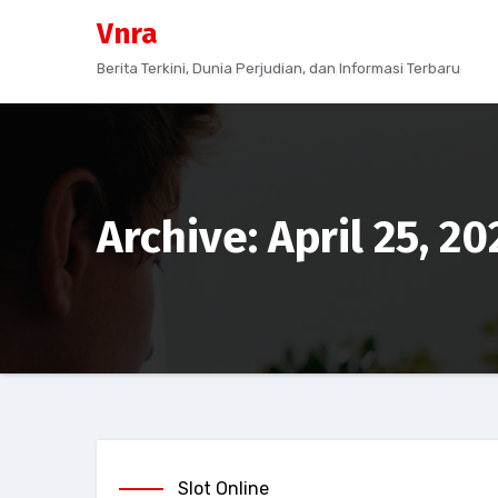
Skip
Vnra
to
Berita Terkini, Dunia Perjudian, dan Informasi Terbaru
content
Archive: April 25, 20
Slot Online