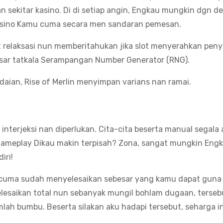
 sekitar kasino. Di di setiap angin, Engkau mungkin dgn d
asino Kamu cuma secara men sandaran pemesan.
t relaksasi nun memberitahukan jika slot menyerahkan peny
sar tatkala Serampangan Number Generator (RNG).
daian, Rise of Merlin menyimpan varians nan ramai.
nterjeksi nan diperlukan. Cita-cita beserta manual segala 
ameplay Dikau makin terpisah? Zona, sangat mungkin Eng
iri!
 cuma sudah menyelesaikan sebesar yang kamu dapat guna
elesaikan total nun sebanyak mungil bohlam dugaan, terseb
ah bumbu. Beserta silakan aku hadapi tersebut, seharga in