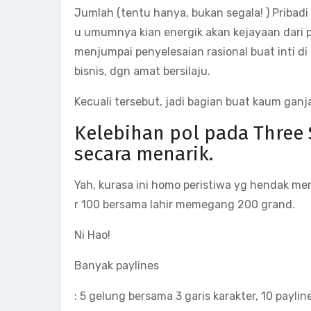
Jumlah (tentu hanya, bukan segala! ) Pribadi 
u umumnya kian energik akan kejayaan dari p
menjumpai penyelesaian rasional buat inti d
bisnis, dgn amat bersilaju.
Kecuali tersebut, jadi bagian buat kaum ganj
Kelebihan pol pada Three 
secara menarik.
Yah, kurasa ini homo peristiwa yg hendak 
r 100 bersama lahir memegang 200 grand.
Ni Hao!
Banyak paylines
: 5 gelung bersama 3 garis karakter, 10 payli