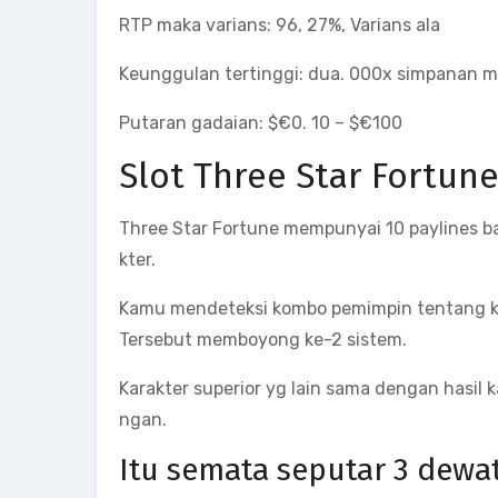
RTP maka varians: 96, 27%, Varians ala
Keunggulan tertinggi: dua. 000x simpanan
Putaran gadaian: $€0. 10 – $€100
Slot Three Star Fortun
Three Star Fortune mempunyai 10 paylines ba
kter.
Kamu mendeteksi kombo pemimpin tentang kiri
Tersebut memboyong ke-2 sistem.
Karakter superior yg lain sama dengan hasil 
ngan.
Itu semata seputar 3 dewat