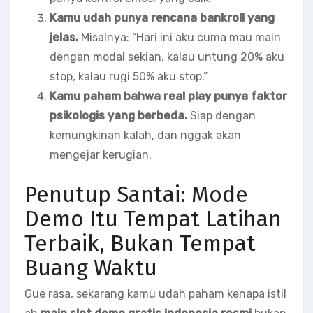
Kamu udah punya rencana bankroll yang
jelas.
Misalnya: “Hari ini aku cuma mau main
dengan modal sekian, kalau untung 20% aku
stop, kalau rugi 50% aku stop.”
Kamu paham bahwa real play punya faktor
psikologis yang berbeda.
Siap dengan
kemungkinan kalah, dan nggak akan
mengejar kerugian.
Penutup Santai: Mode
Demo Itu Tempat Latihan
Terbaik, Bukan Tempat
Buang Waktu
Gue rasa, sekarang kamu udah paham kenapa istil