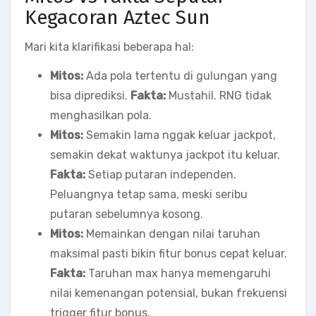
Kegacoran Aztec Sun
Mari kita klarifikasi beberapa hal:
Mitos:
Ada pola tertentu di gulungan yang
bisa diprediksi.
Fakta:
Mustahil. RNG tidak
menghasilkan pola.
Mitos:
Semakin lama nggak keluar jackpot,
semakin dekat waktunya jackpot itu keluar.
Fakta:
Setiap putaran independen.
Peluangnya tetap sama, meski seribu
putaran sebelumnya kosong.
Mitos:
Memainkan dengan nilai taruhan
maksimal pasti bikin fitur bonus cepat keluar.
Fakta:
Taruhan max hanya memengaruhi
nilai kemenangan potensial, bukan frekuensi
trigger fitur bonus.