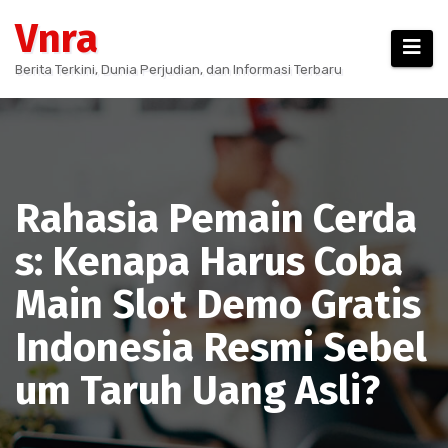
Skip
Vnra
to
content
Berita Terkini, Dunia Perjudian, dan Informasi Terbaru
Rahasia Pemain Cerda
s: Kenapa Harus Coba
Main Slot Demo Gratis
Indonesia Resmi Sebel
um Taruh Uang Asli?