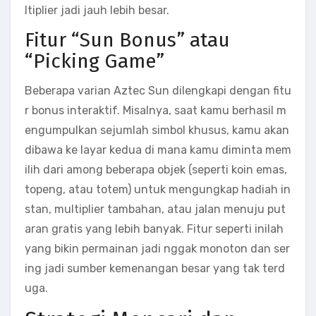
ltiplier jadi jauh lebih besar.
Fitur “Sun Bonus” atau
“Picking Game”
Beberapa varian Aztec Sun dilengkapi dengan fitu
r bonus interaktif. Misalnya, saat kamu berhasil m
engumpulkan sejumlah simbol khusus, kamu akan
dibawa ke layar kedua di mana kamu diminta mem
ilih dari among beberapa objek (seperti koin emas,
topeng, atau totem) untuk mengungkap hadiah in
stan, multiplier tambahan, atau jalan menuju put
aran gratis yang lebih banyak. Fitur seperti inilah
yang bikin permainan jadi nggak monoton dan ser
ing jadi sumber kemenangan besar yang tak terd
uga.