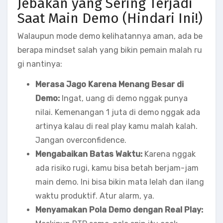
Jebakan yang Sering Terjadi
Saat Main Demo (Hindari Ini!)
Walaupun mode demo kelihatannya aman, ada be
berapa mindset salah yang bikin pemain malah ru
gi nantinya:
Merasa Jago Karena Menang Besar di
Demo:
Ingat, uang di demo nggak punya
nilai. Kemenangan 1 juta di demo nggak ada
artinya kalau di real play kamu malah kalah.
Jangan overconfidence.
Mengabaikan Batas Waktu:
Karena nggak
ada risiko rugi, kamu bisa betah berjam-jam
main demo. Ini bisa bikin mata lelah dan ilang
waktu produktif. Atur alarm, ya.
Menyamakan Pola Demo dengan Real Play: