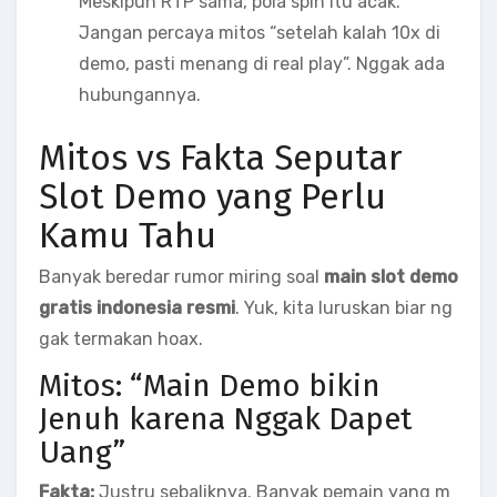
Meskipun RTP sama, pola spin itu acak.
Jangan percaya mitos “setelah kalah 10x di
demo, pasti menang di real play”. Nggak ada
hubungannya.
Mitos vs Fakta Seputar
Slot Demo yang Perlu
Kamu Tahu
Banyak beredar rumor miring soal
main slot demo
gratis indonesia resmi
. Yuk, kita luruskan biar ng
gak termakan hoax.
Mitos: “Main Demo bikin
Jenuh karena Nggak Dapet
Uang”
Fakta:
Justru sebaliknya. Banyak pemain yang m