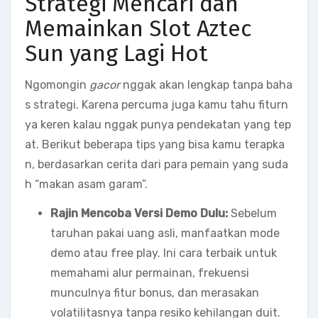
Strategi Mencari dan
Memainkan Slot Aztec
Sun yang Lagi Hot
Ngomongin
gacor
nggak akan lengkap tanpa baha
s strategi. Karena percuma juga kamu tahu fiturn
ya keren kalau nggak punya pendekatan yang tep
at. Berikut beberapa tips yang bisa kamu terapka
n, berdasarkan cerita dari para pemain yang suda
h “makan asam garam”.
Rajin Mencoba Versi Demo Dulu:
Sebelum
taruhan pakai uang asli, manfaatkan mode
demo atau free play. Ini cara terbaik untuk
memahami alur permainan, frekuensi
munculnya fitur bonus, dan merasakan
volatilitasnya tanpa resiko kehilangan duit.