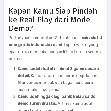
Kapan Kamu Siap Pindah
ke Real Play dari Mode
Demo?
Pertanyaan pamungkas. Setelah puas
main slot d
emo gratis indonesia resmi
, kapan waktu yang t
epat untuk mencoba uang asli? Ini kriteria sederh
ananya:
Kamu sudah hafal minimal 3 game secara
detail.
Kamu tahu kapan harus stop, kapan
fitur bonus muncul, dan bagaimana cara
maksimalin free spins.
Kamu udah nggak lagi panik kalau saldo
demo turun drastis.
Artinya kamu udah
punya kontrol emosi yang baik.