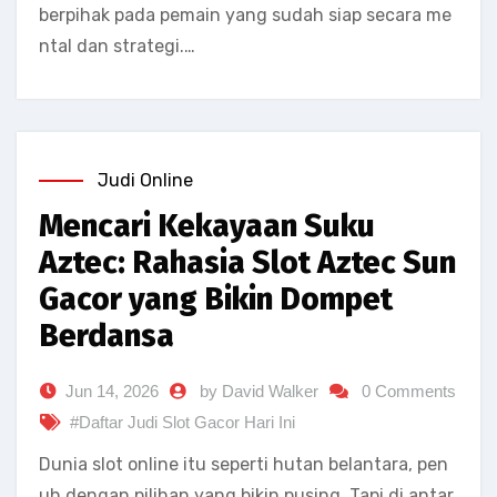
berpihak pada pemain yang sudah siap secara me
ntal dan strategi.…
Judi Online
Mencari Kekayaan Suku
Aztec: Rahasia Slot Aztec Sun
Gacor yang Bikin Dompet
Berdansa
Jun 14, 2026
by David Walker
0 Comments
#Daftar Judi Slot Gacor Hari Ini
Dunia slot online itu seperti hutan belantara, pen
uh dengan pilihan yang bikin pusing. Tapi di antar