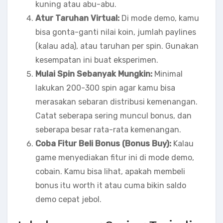
kuning atau abu-abu.
Atur Taruhan Virtual:
Di mode demo, kamu
bisa gonta-ganti nilai koin, jumlah paylines
(kalau ada), atau taruhan per spin. Gunakan
kesempatan ini buat eksperimen.
Mulai Spin Sebanyak Mungkin:
Minimal
lakukan 200-300 spin agar kamu bisa
merasakan sebaran distribusi kemenangan.
Catat seberapa sering muncul bonus, dan
seberapa besar rata-rata kemenangan.
Coba Fitur Beli Bonus (Bonus Buy):
Kalau
game menyediakan fitur ini di mode demo,
cobain. Kamu bisa lihat, apakah membeli
bonus itu worth it atau cuma bikin saldo
demo cepat jebol.