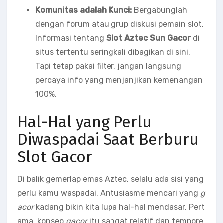
Komunitas adalah Kunci:
Bergabunglah
dengan forum atau grup diskusi pemain slot.
Informasi tentang
Slot Aztec Sun Gacor
di
situs tertentu seringkali dibagikan di sini.
Tapi tetap pakai filter, jangan langsung
percaya info yang menjanjikan kemenangan
100%.
Hal-Hal yang Perlu
Diwaspadai Saat Berburu
Slot Gacor
Di balik gemerlap emas Aztec, selalu ada sisi yang
perlu kamu waspadai. Antusiasme mencari yang
g
acor
kadang bikin kita lupa hal-hal mendasar. Pert
ama, konsep
gacor
itu sangat relatif dan tempore