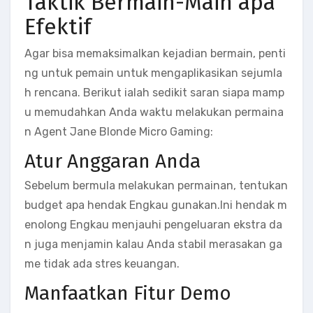
Taktik Bermain-Main apa
Efektif
Agar bisa memaksimalkan kejadian bermain, penti
ng untuk pemain untuk mengaplikasikan sejumla
h rencana. Berikut ialah sedikit saran siapa mamp
u memudahkan Anda waktu melakukan permaina
n Agent Jane Blonde Micro Gaming:
Atur Anggaran Anda
Sebelum bermula melakukan permainan, tentukan
budget apa hendak Engkau gunakan.Ini hendak m
enolong Engkau menjauhi pengeluaran ekstra da
n juga menjamin kalau Anda stabil merasakan ga
me tidak ada stres keuangan.
Manfaatkan Fitur Demo