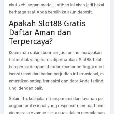
akut kehilangan modal. Latihan ini akan jadi bekal
berharga saat Anda beralih ke akun deposit.
Apakah Slot88 Gratis
Daftar Aman dan
Terpercaya?
Keamanan dalam bermain judi online merupakan
hal mutlak yang harus diperhatikan. Slot88 telah
beroperasi dengan standar keamanan tinggi dan l
isensi resmi dari badan perjudian internasional, m
emastikan setiap transaksi dan data Anda terlind
ungi dengan baik.
Selain itu, kebijakan transparansi dan layanan pel
anggan profesional yang responsif membuat pem
ain merasa nyaman serta puas dalam pengalaman