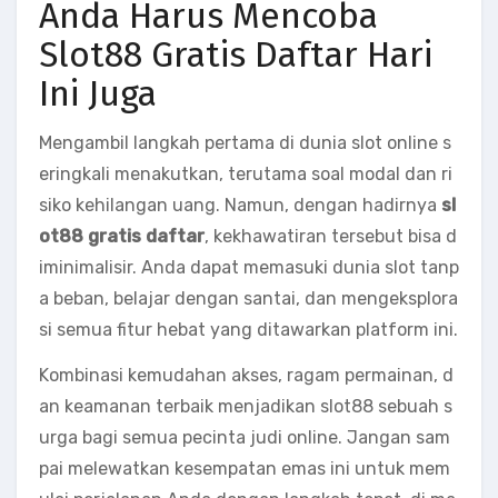
Anda Harus Mencoba
Slot88 Gratis Daftar Hari
Ini Juga
Mengambil langkah pertama di dunia slot online s
eringkali menakutkan, terutama soal modal dan ri
siko kehilangan uang. Namun, dengan hadirnya
sl
ot88 gratis daftar
, kekhawatiran tersebut bisa d
iminimalisir. Anda dapat memasuki dunia slot tanp
a beban, belajar dengan santai, dan mengeksplora
si semua fitur hebat yang ditawarkan platform ini.
Kombinasi kemudahan akses, ragam permainan, d
an keamanan terbaik menjadikan slot88 sebuah s
urga bagi semua pecinta judi online. Jangan sam
pai melewatkan kesempatan emas ini untuk mem