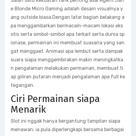
Salah satu kekuatan tarik penting asal Agent Jan
e Blonde Micro Gaming adalah desain visualnya y
ang outside biasa.Dengan latar bagian belakang a
pa menggambarkan bermacam-macam lokasi eks
otis serta simbol-simbol apa terkait serta dunia sp
ionase, permainan ini membuat suasana yang san
gat menggaet. Animasi apa lembut serta dampak
suara siapa menggembirakan makin meningkatka
n pengalaman melakukan permainan, membuat ti
ap giliran putaran menjadi pengalaman apa full ke
tegangan.
Ciri Permainan siapa
Menarik
Slot ini nggak hanya bergantung tampilan siapa
menawan; ia pula diperlengkapi bersama berbagai