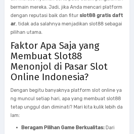
bermain mereka. Jadi, jika Anda mencari platform
dengan reputasi baik dan fitur
slot88 gratis daft
ar
, tidak ada salahnya menjadikan slot88 sebagai
pilihan utama.
Faktor Apa Saja yang
Membuat Slot88
Menonjol di Pasar Slot
Online Indonesia?
Dengan begitu banyaknya platform slot online ya
ng muncul setiap hari, apa yang membuat slot88
tetap unggul dan diminati? Mari kita kulik lebih da
lam:
Beragam Pilihan Game Berkualitas:
Dari