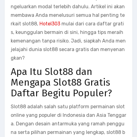
ngeluarkan modal terlebih dahulu. Artikel ini akan
membawa Anda menelusuri semua hal penting te
rkait slot88,
Hotel303
mulai dari cara daftar grati
s, keunggulan bermain di sini, hingga tips meraih
kemenangan tanpa risiko. Jadi, siapkah Anda men
jelajahi dunia slot88 secara gratis dan menyenan
gkan?
Apa Itu Slot88 dan
Mengapa Slot88 Gratis
Daftar Begitu Populer?
Slot88 adalah salah satu platform permainan slot
online yang populer di Indonesia dan Asia Tenggar
a. Dengan desain antarmuka yang ramah penggu
na serta pilihan permainan yang lengkap, slot88 b