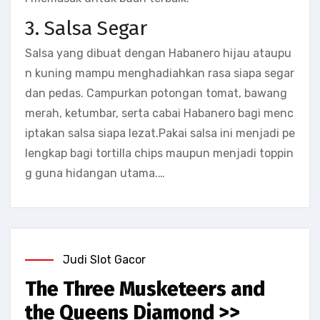
3. Salsa Segar
Salsa yang dibuat dengan Habanero hijau ataupu
n kuning mampu menghadiahkan rasa siapa segar
dan pedas. Campurkan potongan tomat, bawang
merah, ketumbar, serta cabai Habanero bagi menc
iptakan salsa siapa lezat.Pakai salsa ini menjadi pe
lengkap bagi tortilla chips maupun menjadi toppin
g guna hidangan utama.…
Judi Slot Gacor
The Three Musketeers and
the Queens Diamond >>