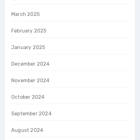
March 2025
February 2025
January 2025
December 2024
November 2024
October 2024
September 2024
August 2024