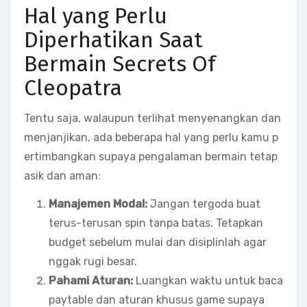
Hal yang Perlu
Diperhatikan Saat
Bermain Secrets Of
Cleopatra
Tentu saja, walaupun terlihat menyenangkan dan
menjanjikan, ada beberapa hal yang perlu kamu p
ertimbangkan supaya pengalaman bermain tetap
asik dan aman:
Manajemen Modal:
Jangan tergoda buat
terus-terusan spin tanpa batas. Tetapkan
budget sebelum mulai dan disiplinlah agar
nggak rugi besar.
Pahami Aturan:
Luangkan waktu untuk baca
paytable dan aturan khusus game supaya