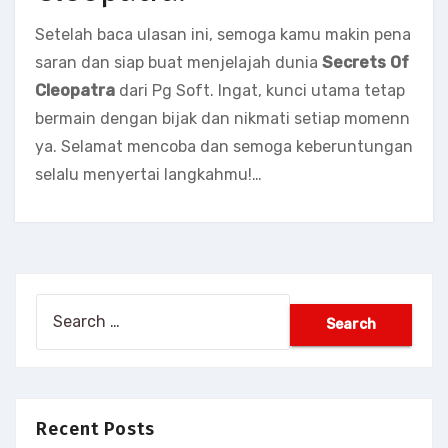
Setelah baca ulasan ini, semoga kamu makin pena
saran dan siap buat menjelajah dunia
Secrets Of
Cleopatra
dari Pg Soft. Ingat, kunci utama tetap
bermain dengan bijak dan nikmati setiap momenn
ya. Selamat mencoba dan semoga keberuntungan
selalu menyertai langkahmu!…
Search
for:
Recent Posts