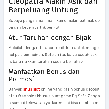
Cleopatra Makin Asik dan
Berpeluang Untung
Supaya pengalaman main kamu makin optimal, co
ba deh beberapa trik berikut:
Atur Taruhan dengan Bijak
Mulailah dengan taruhan kecil dulu untuk menge
nal pola permainan. Setelah itu, kalau sudah yaki
n, baru naikkan taruhan secara bertahap.
Manfaatkan Bonus dan
Promosi
Banyak
situs slot
online yang kasih bonus deposit
atau free spins khusus buat game Pg Soft. Janga
n sampai kelewatan ya, karena ini bisa nambah mo