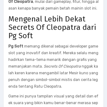
Of Cleopatra
, mulai dari gameplay, fitur, hingga al
asan kenapa banyak pemain betah mainin slot ini.
Mengenal Lebih Dekat
Secrets Of Cleopatra dari
Pg Soft
Pg Soft
memang dikenal sebagai developer game
slot yang inovatif dan kreatif. Mereka selalu meng
hadirkan tema-tema menarik dengan grafis yang
memanjakan mata.
Secrets Of Cleopatra
nggak ka
lah keren karena mengambil latar Mesir kuno yang
penuh dengan simbol-simbol mistis dan cerita leg
enda tentang Ratu Cleopatra.
Game ini punya tampilan visual yang detail dan ef
ek suara yang bikin kamu benar-benar merasa sep