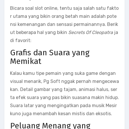
Bicara soal slot online, tentu saja salah satu fakto
r utama yang bikin orang betah main adalah pote
nsi kemenangan dan sensasi permainannya. Berik
ut beberapa hal yang bikin
Secrets Of Cleopatra
ja
di favorit:
Grafis dan Suara yang
Memikat
Kalau kamu tipe pemain yang suka game dengan
visual menarik, Pg Soft nggak pernah mengecewa
kan. Detail gambar yang tajam, animasi halus, ser
ta efek suara yang pas bikin suasana makin hidup.
Suara latar yang mengingatkan pada musik Mesir
kuno juga menambah kesan mistis dan eksotis.
Peluang Menang yang