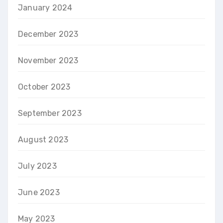
January 2024
December 2023
November 2023
October 2023
September 2023
August 2023
July 2023
June 2023
May 2023