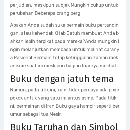
perjudian, meskipun subjek Mungkin cukup untuk
perubahan Beberapa orang pergi.
Apakah Anda sudah suka bermain buku pertandin
gan, atau kehendak Kitab Jatuh membuat Anda b
ahkan lebih terpikat pada mereka?Anda mungkin i
ngin melanjutkan membaca untuk melihat carany
a Rasional Bermain tetap ketinggalan zaman mek
anisme saat ini meskipun bagian luarnya melihat.
Buku dengan jatuh tema
Namun, pada titik ini, kami tidak percaya ada pixie
pokok untuk yang satu ini antusiasme. Pada titik i
ni, permainan di Iran Buku gaya hampir seperti ber
umur sebagai tua Mesir.
Buku Taruhan dan Simbol