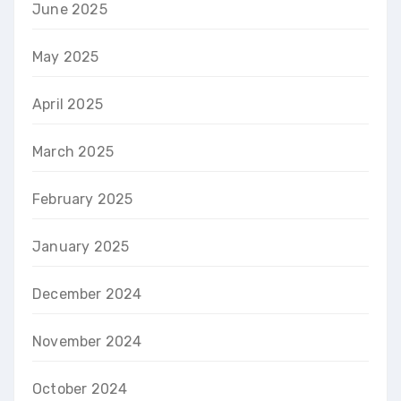
June 2025
May 2025
April 2025
March 2025
February 2025
January 2025
December 2024
November 2024
October 2024