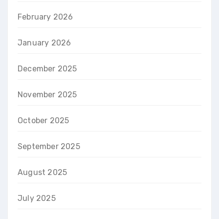
February 2026
January 2026
December 2025
November 2025
October 2025
September 2025
August 2025
July 2025