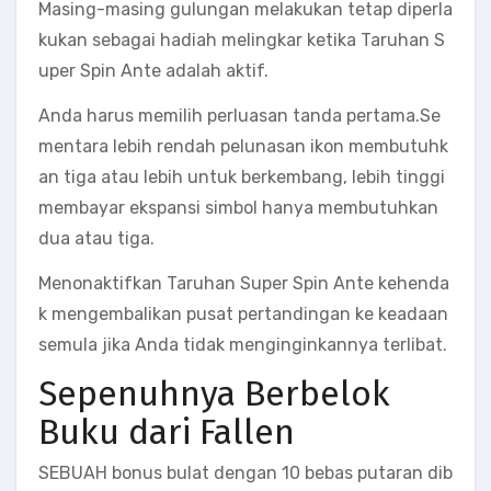
Masing-masing gulungan melakukan tetap diperla
kukan sebagai hadiah melingkar ketika Taruhan S
uper Spin Ante adalah aktif.
Anda harus memilih perluasan tanda pertama.Se
mentara lebih rendah pelunasan ikon membutuhk
an tiga atau lebih untuk berkembang, lebih tinggi
membayar ekspansi simbol hanya membutuhkan
dua atau tiga.
Menonaktifkan Taruhan Super Spin Ante kehenda
k mengembalikan pusat pertandingan ke keadaan
semula jika Anda tidak menginginkannya terlibat.
Sepenuhnya Berbelok
Buku dari Fallen
SEBUAH bonus bulat dengan 10 bebas putaran dib