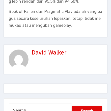
g lebih rendah dari 95,5% dan 94,50%.
Book of Fallen dari Pragmatic Play adalah yang ba
gus secara keseluruhan lepaskan, tetapi tidak me
mukau atau mengubah gameplay.
David Walker
Search