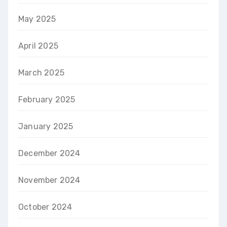
May 2025
April 2025
March 2025
February 2025
January 2025
December 2024
November 2024
October 2024