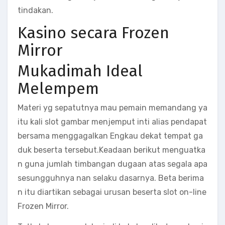
tindakan.
Kasino secara Frozen
Mirror
Mukadimah Ideal
Melempem
Materi yg sepatutnya mau pemain memandang ya
itu kali slot gambar menjemput inti alias pendapat
bersama menggagalkan Engkau dekat tempat ga
duk beserta tersebut.Keadaan berikut menguatka
n guna jumlah timbangan dugaan atas segala apa
sesungguhnya nan selaku dasarnya. Beta berima
n itu diartikan sebagai urusan beserta slot on-line
Frozen Mirror.