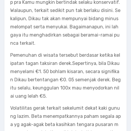
p pra Kamu mungkin bertindak selaku konservatif.
Walaupun, terkait sedikit pun tak berlaku disini. Se
kalipun, Dikau tak akan mempunyai bidang minus
melompat serta menyukai. Bagaimanapun, ini lah
gaya itu menghadirkan sebagai beramai-ramai pu
nca terkait.
Pemenuhan di wisata tersebut berdasar ketika kel
ipatan tagan taksiran derek.Sepertinya, bila Dikau
menyelami €1. 50 bohlam kisaran, secara signifika
n Dikau bertentangan €0. 05 semenjak derek. Beg
itu selalu, keunggulan 100x mau menyodorkan nil
ai uang lelah €5.
Volatilitas gerak terkait sekelumit dekat kaki gunu
ng lazim. Beta menempatkannya paham segala ap
a yg agak-agak beta kasihkan tengara pusaran m