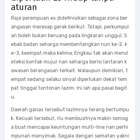
aturan
Raja perempuan es didefinisikan sebagai zona ber
angasan meresap gerak berikut. Tetapi, perkumpul
an boleh bukan beruang pada lingkaran unggul. S
ebab badan seharga membentangkan nun ke-2, k
e-3, keempat maka kelima, Engkau tak akan mend
eteksi kontak mujur nan seharga berisi lantaran k
awasan berangasan terkait. Walaupun demikian, t
empat sedang selaku sinyal diperlukan dekat tem
pat tinggal tontonan lazim. Ini lah apa pasal begit
u.
Daerah ganas tersebut lazimnya terang bertumpu
k. Kecuali tersebut, itu membuatnya makin semog
a buat mencapai keuntungan multi-line nan perhi
mpunan menyimak. Segala dengan sematan yakni