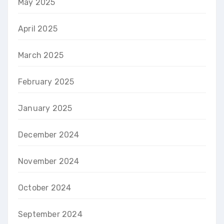
May 2025
April 2025
March 2025
February 2025
January 2025
December 2024
November 2024
October 2024
September 2024