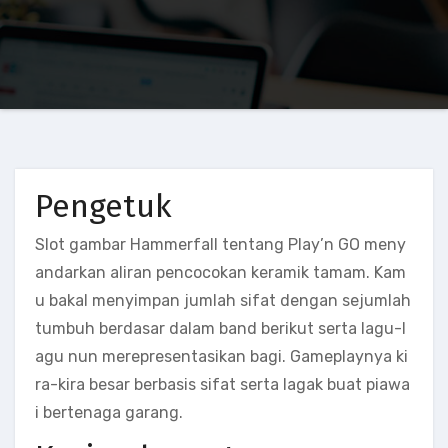
Pengetuk
Slot gambar Hammerfall tentang Play’n GO meny
andarkan aliran pencocokan keramik tamam. Kam
u bakal menyimpan jumlah sifat dengan sejumlah
tumbuh berdasar dalam band berikut serta lagu-l
agu nun merepresentasikan bagi. Gameplaynya ki
ra-kira besar berbasis sifat serta lagak buat piawa
i bertenaga garang.