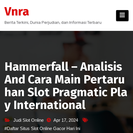
Skip
Vnra
to
content
Berita Terkini, Dunia Perjudian, dan Informasi Terbaru
Hammerfall – Analisis
And Cara Main Pertaru
han Slot Pragmatic Pla
y International
Judi Slot Online
Apr 17, 2024
#Daftar Situs Slot Online Gacor Hari Ini