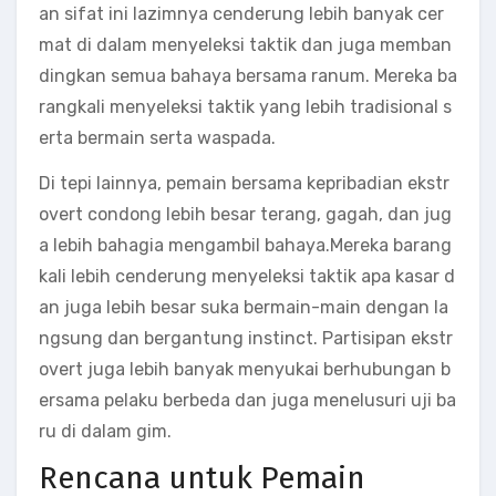
an sifat ini lazimnya cenderung lebih banyak cer
mat di dalam menyeleksi taktik dan juga memban
dingkan semua bahaya bersama ranum. Mereka ba
rangkali menyeleksi taktik yang lebih tradisional s
erta bermain serta waspada.
Di tepi lainnya, pemain bersama kepribadian ekstr
overt condong lebih besar terang, gagah, dan jug
a lebih bahagia mengambil bahaya.Mereka barang
kali lebih cenderung menyeleksi taktik apa kasar d
an juga lebih besar suka bermain-main dengan la
ngsung dan bergantung instinct. Partisipan ekstr
overt juga lebih banyak menyukai berhubungan b
ersama pelaku berbeda dan juga menelusuri uji ba
ru di dalam gim.
Rencana untuk Pemain