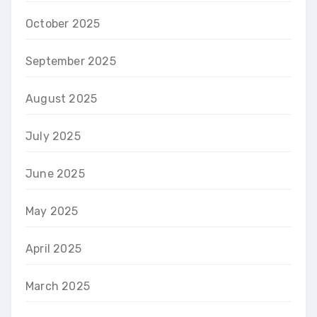
October 2025
September 2025
August 2025
July 2025
June 2025
May 2025
April 2025
March 2025