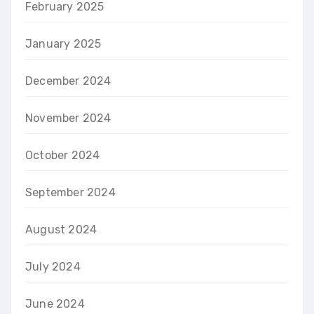
February 2025
January 2025
December 2024
November 2024
October 2024
September 2024
August 2024
July 2024
June 2024