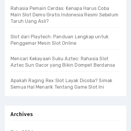
Rahasia Pemain Cerdas: Kenapa Harus Coba
Main Slot Demo Gratis Indonesia Resmi Sebelum
Taruh Uang Asli?
Slot dari Playtech: Panduan Lengkap untuk
Penggemar Mesin Slot Online
Mencari Kekayaan Suku Aztec: Rahasia Slot
Aztec Sun Gacor yang Bikin Dompet Berdansa
Apakah Raging Rex Slot Layak Dicoba? Simak
Semua Hal Menarik Tentang Game Slot Ini
Archives