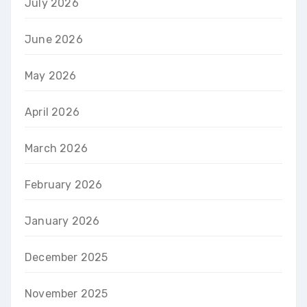
July 2026
June 2026
May 2026
April 2026
March 2026
February 2026
January 2026
December 2025
November 2025