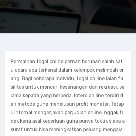
Permainan togel online pernah berubah salah sat
u acara apa terkenal dalam kelompok melimpah or
ang. Bagi beberapa individu, togel on line ialah fa
silitas untuk mencari kesenangan dan rekreasi, se
lama kepada yang berbeda, lotere on line terdiri d
ari metode guna menelusuri profit moneter. Tetap
i, internal mengerjakan perjudian online, nggak ti
dak kena asal keperluan guna punya taktik siapa a
kurat untuk bisa meningkatkan peluang mengala