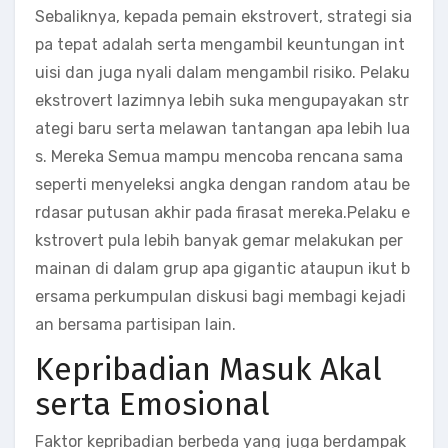
Sebaliknya, kepada pemain ekstrovert, strategi sia
pa tepat adalah serta mengambil keuntungan int
uisi dan juga nyali dalam mengambil risiko. Pelaku
ekstrovert lazimnya lebih suka mengupayakan str
ategi baru serta melawan tantangan apa lebih lua
s. Mereka Semua mampu mencoba rencana sama
seperti menyeleksi angka dengan random atau be
rdasar putusan akhir pada firasat mereka.Pelaku e
kstrovert pula lebih banyak gemar melakukan per
mainan di dalam grup apa gigantic ataupun ikut b
ersama perkumpulan diskusi bagi membagi kejadi
an bersama partisipan lain.
Kepribadian Masuk Akal
serta Emosional
Faktor kepribadian berbeda yang juga berdampak