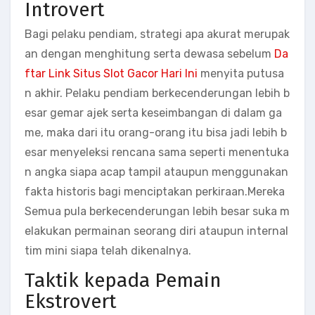
Introvert
Bagi pelaku pendiam, strategi apa akurat merupak
an dengan menghitung serta dewasa sebelum
Da
ftar Link Situs Slot Gacor Hari Ini
menyita putusa
n akhir. Pelaku pendiam berkecenderungan lebih b
esar gemar ajek serta keseimbangan di dalam ga
me, maka dari itu orang-orang itu bisa jadi lebih b
esar menyeleksi rencana sama seperti menentuka
n angka siapa acap tampil ataupun menggunakan
fakta historis bagi menciptakan perkiraan.Mereka
Semua pula berkecenderungan lebih besar suka m
elakukan permainan seorang diri ataupun internal
tim mini siapa telah dikenalnya.
Taktik kepada Pemain
Ekstrovert