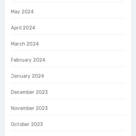
May 2024
April 2024
March 2024
February 2024
January 2024
December 2023
November 2023
October 2023