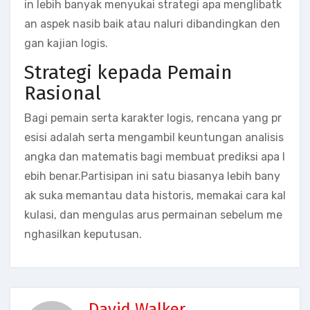
in lebih banyak menyukai strategi apa menglibatk
an aspek nasib baik atau naluri dibandingkan den
gan kajian logis.
Strategi kepada Pemain
Rasional
Bagi pemain serta karakter logis, rencana yang pr
esisi adalah serta mengambil keuntungan analisis
angka dan matematis bagi membuat prediksi apa l
ebih benar.Partisipan ini satu biasanya lebih bany
ak suka memantau data historis, memakai cara kal
kulasi, dan mengulas arus permainan sebelum me
nghasilkan keputusan.
David Walker