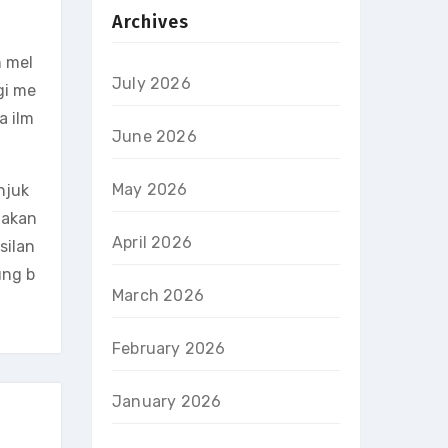
Archives
h mel
July 2026
gi me
a ilm
June 2026
May 2026
njuk
nakan
April 2026
silan
ung b
March 2026
February 2026
January 2026