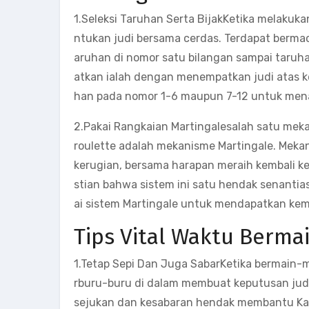
1.Seleksi Taruhan Serta BijakKetika melakuka
ntukan judi bersama cerdas. Terdapat berma
aruhan di nomor satu bilangan sampai taruh
atkan ialah dengan menempatkan judi atas k
han pada nomor 1-6 maupun 7-12 untuk me
2.Pakai Rangkaian Martingalesalah satu mek
roulette adalah mekanisme Martingale. Meka
kerugian, bersama harapan meraih kembali 
stian bahwa sistem ini satu hendak senanti
ai sistem Martingale untuk mendapatkan ke
Tips Vital Waktu Berma
1.Tetap Sepi Dan Juga SabarKetika bermain-mai
rburu-buru di dalam membuat keputusan jud
sejukan dan kesabaran hendak membantu Kam