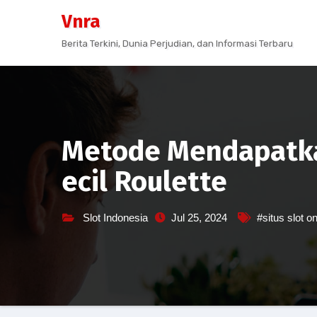
Skip
Vnra
to
Berita Terkini, Dunia Perjudian, dan Informasi Terbaru
content
Metode Mendapatka
ecil Roulette
Slot Indonesia
Jul 25, 2024
#situs slot on