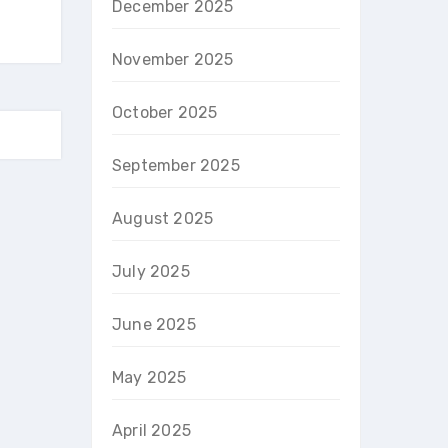
December 2025
November 2025
October 2025
September 2025
August 2025
July 2025
June 2025
May 2025
April 2025