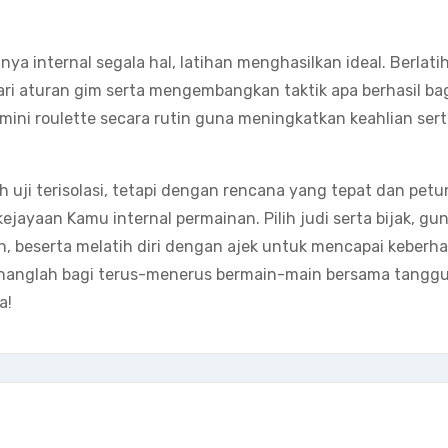
hnya internal segala hal, latihan menghasilkan ideal. Berlati
ri aturan gim serta mengembangkan taktik apa berhasil ba
 mini roulette secara rutin guna meningkatkan keahlian sert
 uji terisolasi, tetapi dengan rencana yang tepat dan petu
jayaan Kamu internal permainan. Pilih judi serta bijak, gu
h, beserta melatih diri dengan ajek untuk mencapai keberha
Kenanglah bagi terus-menerus bermain-main bersama tangg
a!