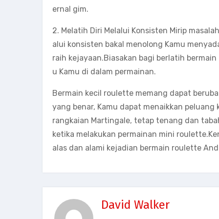
ernal gim.
2. Melatih Diri Melalui Konsisten Mirip masala
alui konsisten bakal menolong Kamu menyada
raih kejayaan.Biasakan bagi berlatih bermain
u Kamu di dalam permainan.
Bermain kecil roulette memang dapat berubah
yang benar, Kamu dapat menaikkan peluang ke
rangkaian Martingale, tetap tenang dan taba
ketika melakukan permainan mini roulette.
alas dan alami kejadian bermain roulette And
David Walker