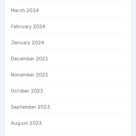
March 2024
February 2024
January 2024
December 2023
November 2023
October 2023
September 2023
August 2023