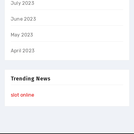
July 2023
June 2023
May 2023
April 2023
Trending News
slot online