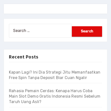
Search
for:
Recent Posts
Kapan Lagi? Ini Dia Strategi Jitu Memanfaatkan
Free Spin Tanpa Deposit Biar Cuan Ngalir
Rahasia Pemain Cerdas: Kenapa Harus Coba
Main Slot Demo Gratis Indonesia Resmi Sebelum
Taruh Uang Asli?