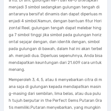
a itu. Di sini, gulungan ke-1 dan ke-6 ditetapkan
menjadi 3 simbol sedangkan gulungan tengah di
antaranya bersifat dinamis dan dapat diperluas m
enjadi 4 simbol.Namun, dengan bantuan fitur Hori
zontal Reel, gulungan tengah dapat melebar hing
ga 7 simbol tinggi jika simbol pada gulungan horiz
ontal sejajar dengan, dan identik dengan, simbol
pada gulungan di bawah, dalam hal ini akan terbel
ah. menjadi dua. Diperluas sepenuhnya, Anda bisa
mendapatkan keuntungan dari 21.609 cara untuk
menang.
Memperoleh 3, 4, 5, atau 6 menyebarkan citra di m
ana saja di gulungan kepada mendapatkan masin
g-masing dari sembilan, lima belas, atau dua pulu
h tujuh berputar in the Perfect Gems Putaran Gra
tis memiliki.Putaran menyebarkan, yang mungkin