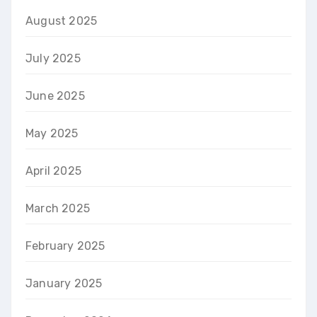
August 2025
July 2025
June 2025
May 2025
April 2025
March 2025
February 2025
January 2025