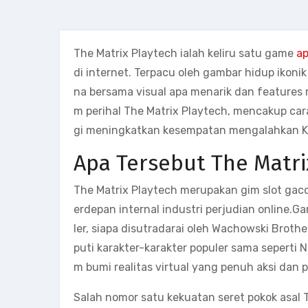
The Matrix Playtech ialah keliru satu game
ap
di internet. Terpacu oleh gambar hidup ikoni
na bersama visual apa menarik dan features 
m perihal The Matrix Playtech, mencakup car
gi meningkatkan kesempatan mengalahkan 
Apa Tersebut The Matri
The Matrix Playtech merupakan gim slot gacor v
erdepan internal industri perjudian online.G
ler, siapa disutradarai oleh Wachowski Bro
puti karakter-karakter populer sama seperti 
m bumi realitas virtual yang penuh aksi dan 
Salah nomor satu kekuatan seret pokok asal 