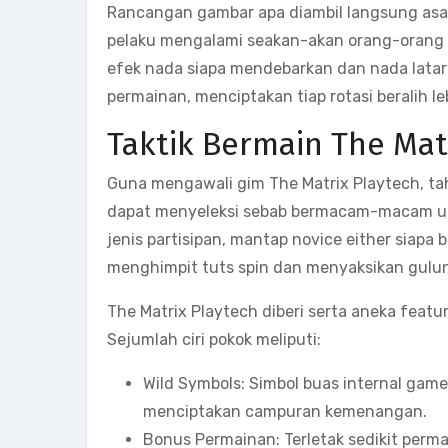
Rancangan gambar apa diambil langsung asa
pelaku mengalami seakan-akan orang-orang itu 
efek nada siapa mendebarkan dan nada lata
permainan, menciptakan tiap rotasi beralih l
Taktik Bermain The Mat
Guna mengawali gim The Matrix Playtech, tah
dapat menyeleksi sebab bermacam-macam uku
jenis partisipan, mantap novice either sia
menghimpit tuts spin dan menyaksikan gul
The Matrix Playtech diberi serta aneka fea
Sejumlah ciri pokok meliputi:
Wild Symbols: Simbol buas internal gam
menciptakan campuran kemenangan.
Bonus Permainan: Terletak sedikit perma