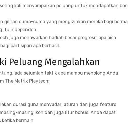
 sering kali menyampaikan peluang untuk mendapatkan bo
kan giliran cuma-cuma yang mengizinkan mereka bagi berma
 itu independen.
tech juga menawarkan hadiah besar progresif apa bisa
gi partisipan apa berhasil.
ki Peluang Mengalahkan
untung, ada sejumlah taktik apa mampu menolong Anda
m The Matrix Playtech:
iakan durasi guna menyadari aturan dan juga feature
masing-masing ikon dan juga fitur bonus, Anda dapat
 ketika bermain.