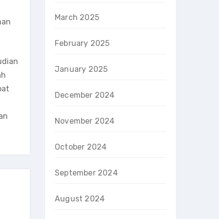
March 2025
nan
February 2025
udian
January 2025
ah
pat
December 2024
dan
November 2024
October 2024
September 2024
August 2024