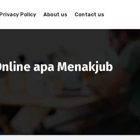
Privacy Policy
About us
Contact us
Online apa Menakjub