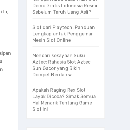
n
Demo Gratis Indonesia Resmi
itu,
Sebelum Taruh Uang Asli?
Slot dari Playtech: Panduan
Lengkap untuk Penggemar
Mesin Slot Online
sipan
Mencari Kekayaan Suku
a
Aztec: Rahasia Slot Aztec
Sun Gacor yang Bikin
an
Dompet Berdansa
Apakah Raging Rex Slot
Layak Dicoba? Simak Semua
Hal Menarik Tentang Game
Slot Ini