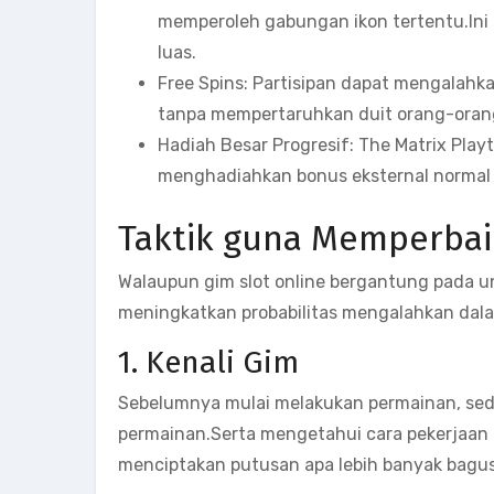
memperoleh gabungan ikon tertentu.Ini
luas.
Free Spins: Partisipan dapat mengalah
tanpa mempertaruhkan duit orang-orang
Hadiah Besar Progresif: The Matrix Play
menghadiahkan bonus eksternal normal ba
Taktik guna Memperbai
Walaupun gim slot online bergantung pada 
meningkatkan probabilitas mengalahkan dala
1. Kenali Gim
Sebelumnya mulai melakukan permainan, sed
permainan.Serta mengetahui cara pekerjaan 
menciptakan putusan apa lebih banyak bagus