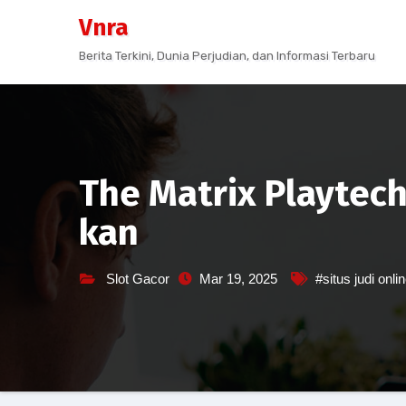
Skip
Vnra
to
Berita Terkini, Dunia Perjudian, dan Informasi Terbaru
content
The Matrix Playtec
kan
Slot Gacor
Mar 19, 2025
#situs judi onl