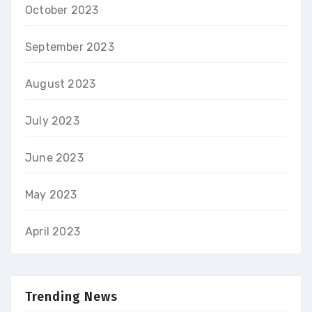
October 2023
September 2023
August 2023
July 2023
June 2023
May 2023
April 2023
Trending News