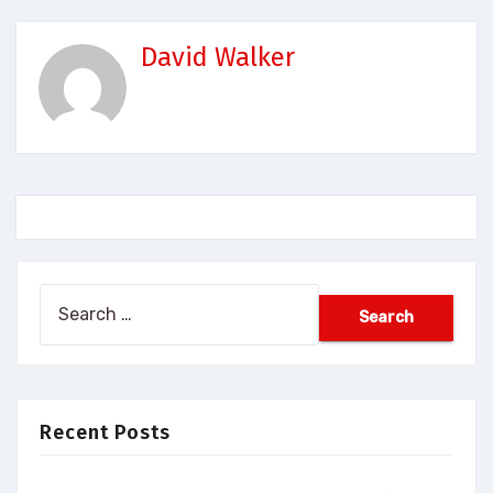
David Walker
Search
for:
Recent Posts