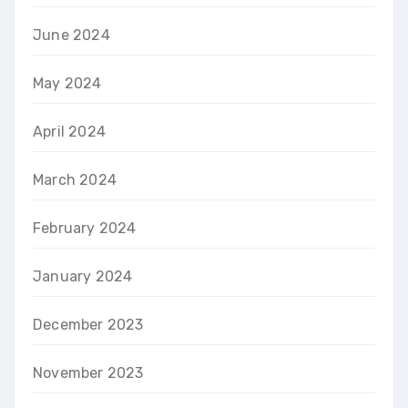
June 2024
May 2024
April 2024
March 2024
February 2024
January 2024
December 2023
November 2023