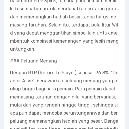
dalah fitur Free Spins, dimana para pemain memili
ki kesempatan untuk mendapatkan putaran gratis
dan memenangkan hadiah besar tanpa harus me
masang taruhan. Selain itu, terdapat pula fitur Wil
d yang dapat menggantikan simbol lain untuk me
mbentuk kombinasi kemenangan yang lebih meng
untungkan.
### Peluang Menang
Dengan RTP (Return to Player) sebesar 96.8%, “De
ad or Alive” menawarkan peluang menang yang c
ukup tinggi bagi para pemain. Para pemain dapat
memasang taruhan dengan nilai yang bervariasi,
mulai dari yang rendah hingga tinggi, sehingga si
apa pun dapat mencoba peruntungannya dan ber
peluang memenangkan hadiah yang besar. Denga