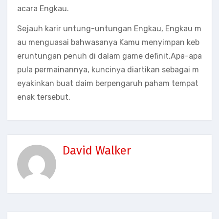
acara Engkau.
Sejauh karir untung-untungan Engkau, Engkau m
au menguasai bahwasanya Kamu menyimpan keb
eruntungan penuh di dalam game definit.Apa-apa
pula permainannya, kuncinya diartikan sebagai m
eyakinkan buat daim berpengaruh paham tempat
enak tersebut.
David Walker