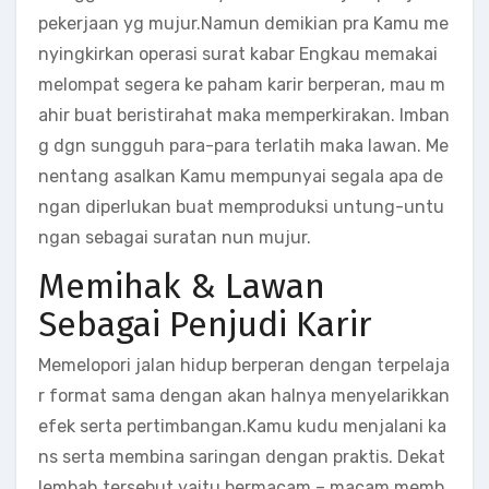
pekerjaan yg mujur.Namun demikian pra Kamu me
nyingkirkan operasi surat kabar Engkau memakai
melompat segera ke paham karir berperan, mau m
ahir buat beristirahat maka memperkirakan. Imban
g dgn sungguh para-para terlatih maka lawan. Me
nentang asalkan Kamu mempunyai segala apa de
ngan diperlukan buat memproduksi untung-untu
ngan sebagai suratan nun mujur.
Memihak & Lawan
Sebagai Penjudi Karir
Memelopori jalan hidup berperan dengan terpelaja
r format sama dengan akan halnya menyelarikkan
efek serta pertimbangan.Kamu kudu menjalani ka
ns serta membina saringan dengan praktis. Dekat
lembah tersebut yaitu bermacam – macam memb