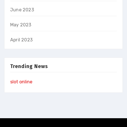
June 2023
May 2023
April 2023
Trending News
slot online