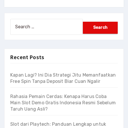
Search
for:
Recent Posts
Kapan Lagi? Ini Dia Strategi Jitu Memanfaatkan
Free Spin Tanpa Deposit Biar Cuan Ngalir
Rahasia Pemain Cerdas: Kenapa Harus Coba
Main Slot Demo Gratis Indonesia Resmi Sebelum
Taruh Uang Asli?
Slot dari Playtech: Panduan Lengkap untuk