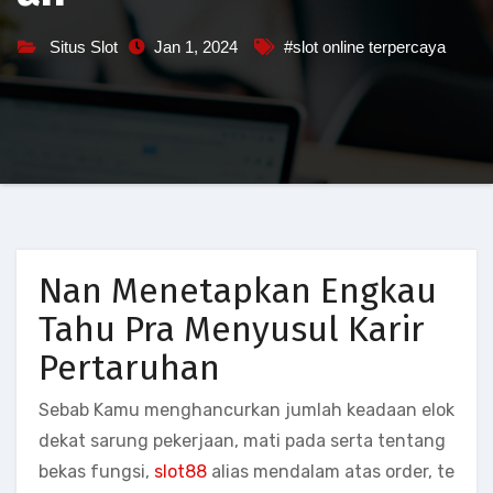
Situs Slot
Jan 1, 2024
#slot online terpercaya
Nan Menetapkan Engkau
Tahu Pra Menyusul Karir
Pertaruhan
Sebab Kamu menghancurkan jumlah keadaan elok
dekat sarung pekerjaan, mati pada serta tentang
bekas fungsi,
slot88
alias mendalam atas order, te