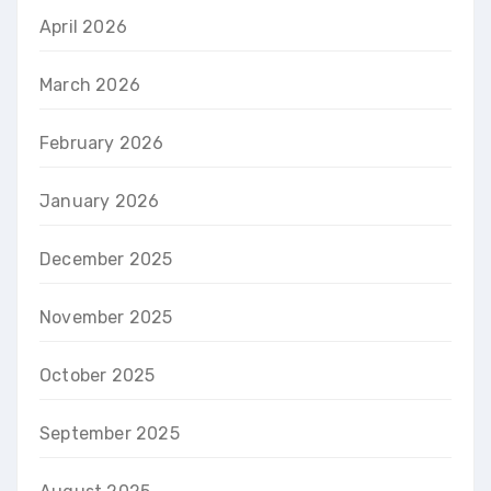
April 2026
March 2026
February 2026
January 2026
December 2025
November 2025
October 2025
September 2025