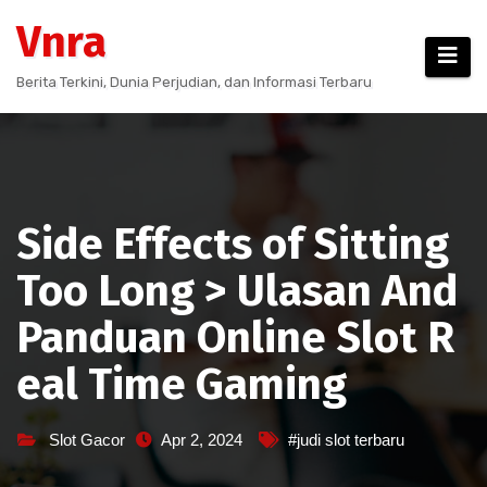
Skip
Vnra
to
content
Berita Terkini, Dunia Perjudian, dan Informasi Terbaru
Side Effects of Sitting
Too Long > Ulasan And
Panduan Online Slot R
eal Time Gaming
Slot Gacor
Apr 2, 2024
#judi slot terbaru