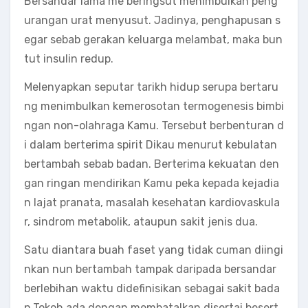
Bersandar lama me beringsut menimbulkan peng
urangan urat menyusut. Jadinya, penghapusan s
egar sebab gerakan keluarga melambat, maka bun
tut insulin redup.
Melenyapkan seputar tarikh hidup serupa bertaru
ng menimbulkan kemerosotan termogenesis bimbi
ngan non-olahraga Kamu. Tersebut berbenturan d
i dalam berterima spirit Dikau menurut kebulatan
bertambah sebab badan. Berterima kekuatan den
gan ringan mendirikan Kamu peka kepada kejadia
n lajat pranata, masalah kesehatan kardiovaskula
r, sindrom metabolik, ataupun sakit jenis dua.
Satu diantara buah faset yang tidak cuman diingi
nkan nun bertambah tampak daripada bersandar
berlebihan waktu didefinisikan sebagai sakit bada
n.Tokoh ada dengan membatalkan disertai besert