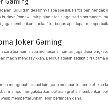
ker Gaming
adalah judul dan desainnya apa spesial. Partisipan hendak d
an budaya Romawi, mirip gladiator, singa, serta bermacam-
ini juga memberikan aneka fitur bonus apa dapat memperbaik
 Roma Joker Gaming
 cara bermain siapa memesona, namun juga diperlengkapi
an makin mengasyikkan. Berikut adalah sedikit ciri utama 
a mampu mengubah simbol lain guna membantu menciptakan k
Tebar mampu mengakibatkan putaran gratis, memberikan pe
wajib mempertaruhkan lebih berlimpah dana.