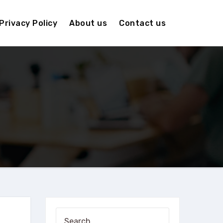
Privacy Policy
About us
Contact us
Search