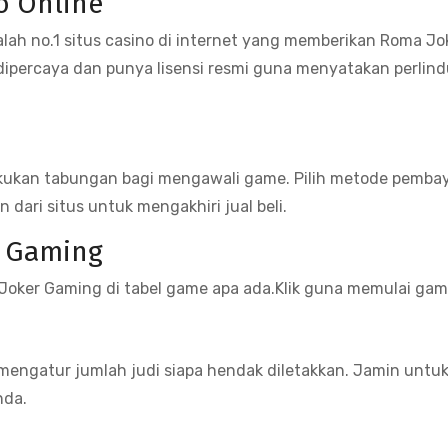
no Online
ah no.1 situs casino di internet yang memberikan Roma Jo
ipercaya dan punya lisensi resmi guna menyatakan perlin
ukan tabungan bagi mengawali game. Pilih metode pemba
 dari situs untuk mengakhiri jual beli.
r Gaming
 Joker Gaming di tabel game apa ada.Klik guna memulai gam
 mengatur jumlah judi siapa hendak diletakkan. Jamin untu
nda.