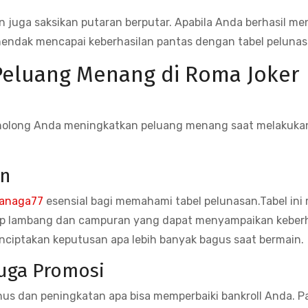
 juga saksikan putaran berputar. Apabila Anda berhasil m
endak mencapai keberhasilan pantas dengan tabel pelunas
Peluang Menang di Roma Joker
 menolong Anda meningkatkan peluang menang saat melakuka
an
anaga77
esensial bagi memahami tabel pelunasan.Tabel in
ap lambang dan campuran yang dapat menyampaikan keberh
nciptakan keputusan apa lebih banyak bagus saat bermain.
juga Promosi
us dan peningkatan apa bisa memperbaiki bankroll Anda. P