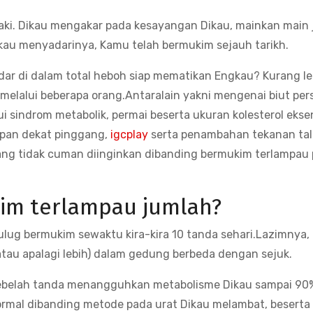
aki. Dikau mengakar pada kesayangan Dikau, mainkan main 
au menyadarinya, Kamu telah bermukim sejauh tarikh.
ar di dalam total heboh siap mematikan Engkau? Kurang le
melalui beberapa orang.Antaralain yakni mengenai biut pers
i sindrom metabolik, permai beserta ukuran kolesterol eksen
ipan dekat pinggang,
igcplay
serta penambahan tekanan tal
 yang tidak cuman diinginkan dibanding bermukim terlampau 
im terlampau jumlah?
ug bermukim sewaktu kira-kira 10 tanda sehari.Lazimnya, 
tau apalagi lebih) dalam gedung berbeda dengan sejuk.
ebelah tanda menangguhkan metabolisme Dikau sampai 90%.
mal dibanding metode pada urat Dikau melambat, beserta 