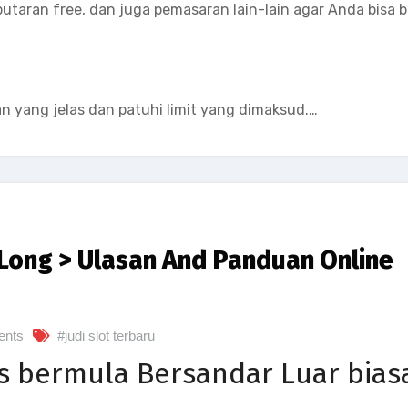
taran free, dan juga pemasaran lain-lain agar Anda bisa 
 yang jelas dan patuhi limit yang dimaksud.…
o Long > Ulasan And Panduan Online
ents
#judi slot terbaru
us bermula Bersandar Luar bias