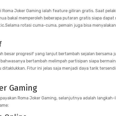
 Roma Joker Gaming ialah feature giliran gratis. Saat pelak
emua bakal memperoleh beberapa putaran gratis siapa dapat
c.Selama rotasi cuma-cuma, pemain juga bisa menyalakan 
f
 besar progresif yang lanjut bertambah sejalan bersama j
arti bahwasanya bertambah melimpah partisipan siapa bermain
taklukkan. Fitur ini jelas saja menjadi daya tarik tersendi
er Gaming
ayakan Roma Joker Gaming, selanjutnya adalah langkah-
game: