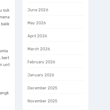
June 2026
u suk
 mena
May 2026
balik
April 2026
March 2026
umla
, bert
February 2026
ri unt
January 2026
December 2025
langk
November 2025