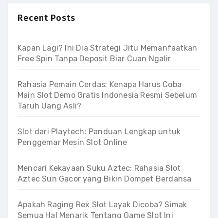
Recent Posts
Kapan Lagi? Ini Dia Strategi Jitu Memanfaatkan
Free Spin Tanpa Deposit Biar Cuan Ngalir
Rahasia Pemain Cerdas: Kenapa Harus Coba
Main Slot Demo Gratis Indonesia Resmi Sebelum
Taruh Uang Asli?
Slot dari Playtech: Panduan Lengkap untuk
Penggemar Mesin Slot Online
Mencari Kekayaan Suku Aztec: Rahasia Slot
Aztec Sun Gacor yang Bikin Dompet Berdansa
Apakah Raging Rex Slot Layak Dicoba? Simak
Semua Hal Menarik Tentang Game Slot Ini