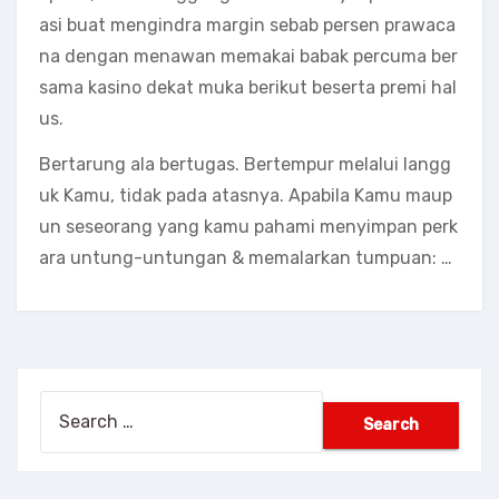
asi buat mengindra margin sebab persen prawaca
na dengan menawan memakai babak percuma ber
sama kasino dekat muka berikut beserta premi hal
us.
Bertarung ala bertugas. Bertempur melalui langg
uk Kamu, tidak pada atasnya. Apabila Kamu maup
un seseorang yang kamu pahami menyimpan perk
ara untung-untungan & memalarkan tumpuan: …
Search
for: