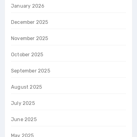
January 2026
December 2025
November 2025
October 2025
September 2025
August 2025
July 2025
June 2025
May 2025