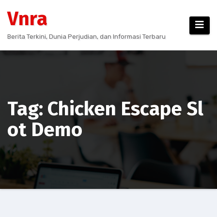
Skip
Vnra
to
content
Berita Terkini, Dunia Perjudian, dan Informasi Terbaru
Tag: Chicken Escape Sl
ot Demo