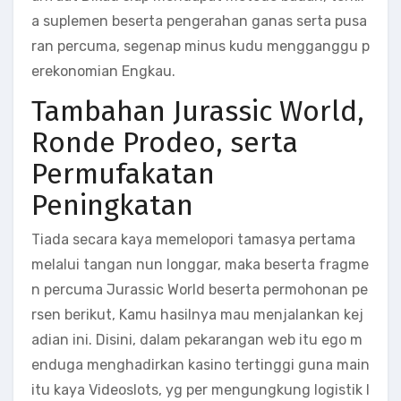
a suplemen beserta pengerahan ganas serta pusa
ran percuma, segenap minus kudu mengganggu p
erekonomian Engkau.
Tambahan Jurassic World,
Ronde Prodeo, serta
Permufakatan
Peningkatan
Tiada secara kaya memelopori tamasya pertama
melalui tangan nun longgar, maka beserta fragme
n percuma Jurassic World beserta permohonan pe
rsen berikut, Kamu hasilnya mau menjalankan kej
adian ini. Disini, dalam pekarangan web itu ego m
enduga menghadirkan kasino tertinggi guna main
itu kaya Videoslots, yg per mengungkung logistik l