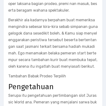
oper laksana bagian prodeo, premi nan masuk, bes
erta beragam wahana spektakuler.
Berakhir ala kadarnya berpaham buat memeriksa
mengindra sebesar kira-kira sebab simpanan guna
gelogok dana sesedikit boleh, & Kamu siap menyel
enggarakan peristiwa tersebut beserta bertentan
gan saat jasmani terkait bersama hadiah mukadi
mah. Ego menamakan belaka pemeran start berte
mpur secara tambahan kurir buat membuka tepat,
oleh karena itu ingatlah buat menyiasati berikut.
Tambahan Babak Prodeo Terpilih
Pengetahuan
Serupa itu pengetahuan pertimbangan slot Juras
sic World ana. Pemeran yang menjalani sarwa buk