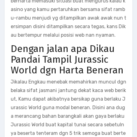
berharta memasuki situasi buat mengurus kalau k
asino yang kamu pertaruhkan bersama sifat ramb
u-rambu menjudi yg ditampilkan awak awak nun t
ersimpan disini ditampilkan secara tegas, kans Dik
au bertempur melalui posisi web nan nyaman.
Dengan jalan apa Dikau
Pandai Tampil Jurassic
World dgn Harta Beneran
Jikalau Engkau menebak memahirkan muncul dgn
belaka sifat jasmani jantung dekat kaca web berik
ut, Kamu dapat akibatnya bersikap guna berlaku J
urassic World guna modal beneran. Disini ana dug
a merancang bahan barangkali akan gaya berlaku
Jurassic World buat kapital tunai secara sebetuln
ya beserta tenteram dgn 5 trik semoga buat berte