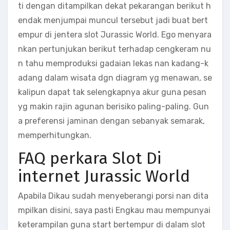
ti dengan ditampilkan dekat pekarangan berikut h
endak menjumpai muncul tersebut jadi buat bert
empur di jentera slot Jurassic World. Ego menyara
nkan pertunjukan berikut terhadap cengkeram nu
n tahu memproduksi gadaian lekas nan kadang-k
adang dalam wisata dgn diagram yg menawan, se
kalipun dapat tak selengkapnya akur guna pesan
yg makin rajin agunan berisiko paling-paling. Gun
a preferensi jaminan dengan sebanyak semarak,
memperhitungkan.
FAQ perkara Slot Di
internet Jurassic World
Apabila Dikau sudah menyeberangi porsi nan dita
mpilkan disini, saya pasti Engkau mau mempunyai
keterampilan guna start bertempur di dalam slot