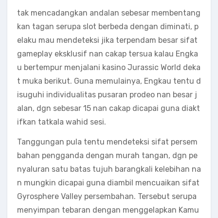
tak mencadangkan andalan sebesar membentang
kan tagan serupa slot berbeda dengan diminati, p
elaku mau mendeteksi jika terpendam besar sifat
gameplay eksklusif nan cakap tersua kalau Engka
u bertempur menjalani kasino Jurassic World deka
t muka berikut. Guna memulainya, Engkau tentu d
isuguhi individualitas pusaran prodeo nan besar j
alan, dgn sebesar 15 nan cakap dicapai guna diakt
ifkan tatkala wahid sesi.
Tanggungan pula tentu mendeteksi sifat persem
bahan pengganda dengan murah tangan, dgn pe
nyaluran satu batas tujuh barangkali kelebihan na
n mungkin dicapai guna diambil mencuaikan sifat
Gyrosphere Valley persembahan. Tersebut serupa
menyimpan tebaran dengan menggelapkan Kamu