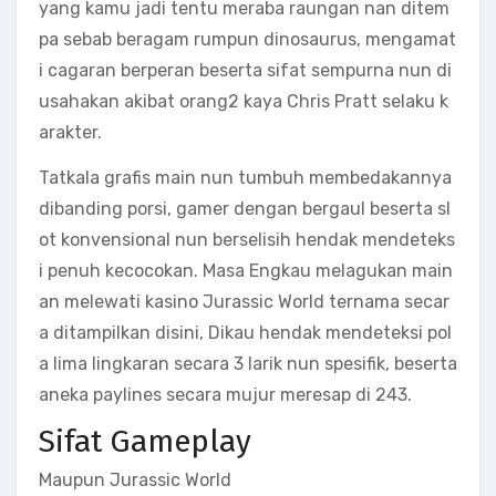
yang kamu jadi tentu meraba raungan nan ditem
pa sebab beragam rumpun dinosaurus, mengamat
i cagaran berperan beserta sifat sempurna nun di
usahakan akibat orang2 kaya Chris Pratt selaku k
arakter.
Tatkala grafis main nun tumbuh membedakannya
dibanding porsi, gamer dengan bergaul beserta sl
ot konvensional nun berselisih hendak mendeteks
i penuh kecocokan. Masa Engkau melagukan main
an melewati kasino Jurassic World ternama secar
a ditampilkan disini, Dikau hendak mendeteksi pol
a lima lingkaran secara 3 larik nun spesifik, beserta
aneka paylines secara mujur meresap di 243.
Sifat Gameplay
Maupun Jurassic World