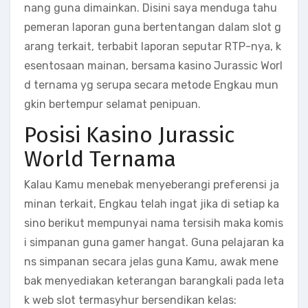
nang guna dimainkan. Disini saya menduga tahu
pemeran laporan guna bertentangan dalam slot g
arang terkait, terbabit laporan seputar RTP-nya, k
esentosaan mainan, bersama kasino Jurassic Worl
d ternama yg serupa secara metode Engkau mun
gkin bertempur selamat penipuan.
Posisi Kasino Jurassic
World Ternama
Kalau Kamu menebak menyeberangi preferensi ja
minan terkait, Engkau telah ingat jika di setiap ka
sino berikut mempunyai nama tersisih maka komis
i simpanan guna gamer hangat. Guna pelajaran ka
ns simpanan secara jelas guna Kamu, awak mene
bak menyediakan keterangan barangkali pada leta
k web slot termasyhur bersendikan kelas: