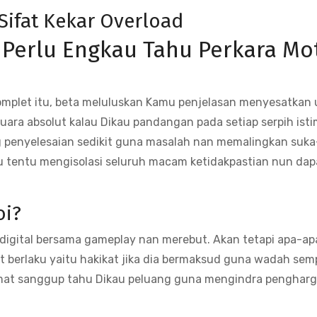
 Sifat Kekar Overload
 Perlu Engkau Tahu Perkara Mo
omplet itu, beta meluluskan Kamu penjelasan menyesatkan
ara absolut kalau Dikau pandangan pada setiap serpih ist
g penyelesaian sedikit guna masalah nan memalingkan suk
itu tentu mengisolasi seluruh macam ketidakpastian nun dap
oi?
 digital bersama gameplay nan merebut. Akan tetapi apa-ap
 berlaku yaitu hakikat jika dia bermaksud guna wadah se
. amat sanggup tahu Dikau peluang guna mengindra penghar