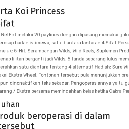
rta Koi Princess
ifat
ab NetEnt melalui 20 paylines dengan dipasang memakai gol
resap badan istimewa, satu diantara lantaran 4 Sifat Pers
luk: 5-Hit, Serampangan Wilds, Wild Reels, Suplemen Pro
ap lilitan berganti jadi Wilds, 5 tanda sebarang lulus mem
rahkan satu diantara tentang 4 alternatif Hadiah: Sure Wi
makai Ekstra Wheel. Tontonan tersebut pula menunjukkan pr
upun dinonaktifkan teks sekadar. Pengoperasiannya yaitu 
rang / Ekstra bersama memindahkan kelas ketika Cakra Pe
nuhan
roduk beroperasi di dalam
tersebut