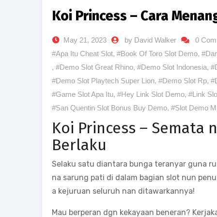
Koi Princess – Cara Menan
May 21, 2023
by David Walker
0 Com
#Apa Itu Cheat Slot
,
#Book Of Toro Slot Demo
,
#Dan
,
#Demo Slot Great Rhino
,
#Demo Slot Indonesia
,
#
#Demo Slot Playtech Super Lion
,
#Demo Slot Rp
,
#
#Game Slot Apa Itu
,
#Hey Link Slot Demo
,
#Link Sl
#San Quentin Slot Bonus Buy Demo
,
#Slot Demo M
Koi Princess – Semata 
Berlaku
Selaku satu diantara bunga teranyar guna ru
na sarung pati di dalam bagian slot nun penuh
a kejuruan seluruh nan ditawarkannya!
Mau berperan dgn kekayaan beneran? Kerjak