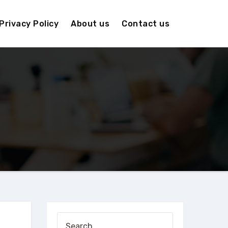
Privacy Policy
About us
Contact us
Search