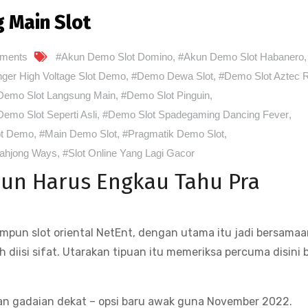
g Main Slot
ments
#Akun Demo Slot Domino
,
#Akun Demo Slot Habanero
,
ger High Voltage Slot Demo
,
#Demo Dewa Slot
,
#Demo Slot Aztec 
Demo Slot Langsung Main
,
#Demo Slot Pinguin
,
Demo Slot Seperti Asli
,
#Demo Slot Spadegaming Dancing Fever
,
ot Demo
,
#Main Demo Slot
,
#Pragmatik Demo Slot
,
ahjong Ways
,
#Slot Online Yang Lagi Gacor
nun Harus Engkau Tahu Pra
mpun slot oriental NetEnt, dengan utama itu jadi bersama
 diisi sifat. Utarakan tipuan itu memeriksa percuma disini 
an gadaian dekat – opsi baru awak guna November 2022.