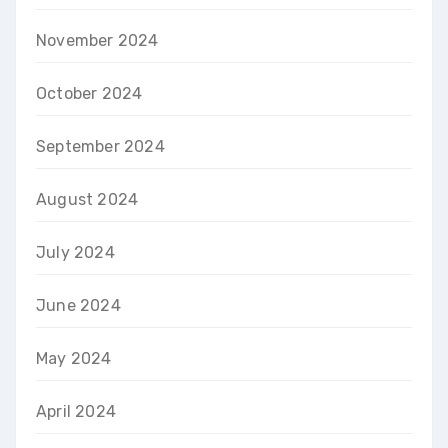
November 2024
October 2024
September 2024
August 2024
July 2024
June 2024
May 2024
April 2024