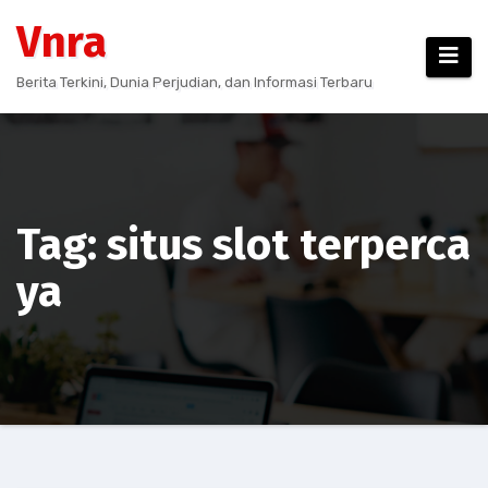
Skip
Vnra
to
content
Berita Terkini, Dunia Perjudian, dan Informasi Terbaru
Tag: situs slot terperca
ya