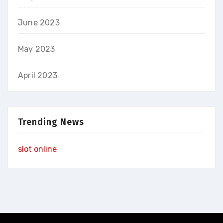
June 2023
May 2023
April 2023
Trending News
slot online