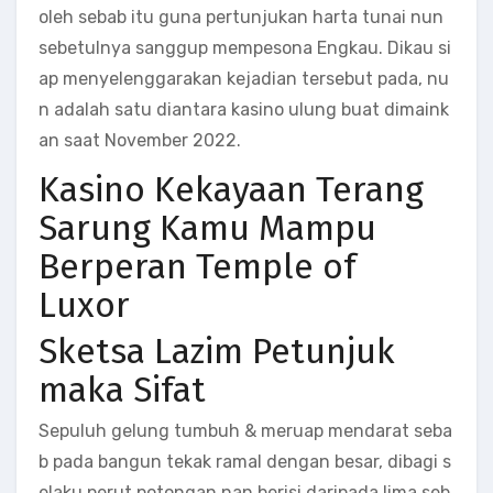
oleh sebab itu guna pertunjukan harta tunai nun
sebetulnya sanggup mempesona Engkau. Dikau si
ap menyelenggarakan kejadian tersebut pada, nu
n adalah satu diantara kasino ulung buat dimaink
an saat November 2022.
Kasino Kekayaan Terang
Sarung Kamu Mampu
Berperan Temple of
Luxor
Sketsa Lazim Petunjuk
maka Sifat
Sepuluh gelung tumbuh & meruap mendarat seba
b pada bangun tekak ramal dengan besar, dibagi s
elaku perut potongan nan berisi daripada lima seb