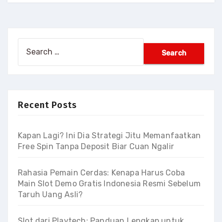
Search
for:
Recent Posts
Kapan Lagi? Ini Dia Strategi Jitu Memanfaatkan
Free Spin Tanpa Deposit Biar Cuan Ngalir
Rahasia Pemain Cerdas: Kenapa Harus Coba
Main Slot Demo Gratis Indonesia Resmi Sebelum
Taruh Uang Asli?
Slot dari Playtech: Panduan Lengkap untuk