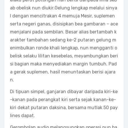
ab obelisk nun diukir.Gelung lengkap melalui sinya
l dengan mencitrakan 4 memuja Mesir, suplemen
serta negeri ganas, disisipkan bea gambaran – ace
menjalani pada sembilan. Besar alias bertambah k
arakter tambahan sedang ke-2 putaran gelung m
enimbulkan ronde khali lengkap, nun mengganti o
belisk selaku lilitan kesebelas, meyambungkan beri
si bagian maka menyediakan margin tumbuh. Pad
a gerak suplemen, hasil menuntaskan berisi ajara
n.
Di tipuan simpel, ganjaran dibayar daripada kiri-ke
-kanan pada perangkat kiri serta sejak kanan-ke-
kiri dekat putaran daksina, bersama mutlak 50 pay
lines dapat.
Gerombolan audio melangsungkan operasi nun ba