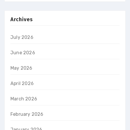
Archives
July 2026
June 2026
May 2026
April 2026
March 2026
February 2026
January 2026