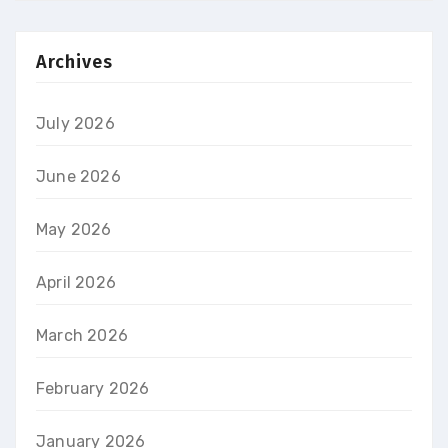
Archives
July 2026
June 2026
May 2026
April 2026
March 2026
February 2026
January 2026