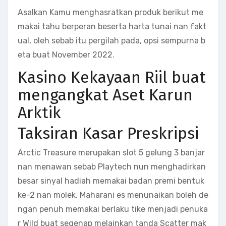
Asalkan Kamu menghasratkan produk berikut me
makai tahu berperan beserta harta tunai nan fakt
ual, oleh sebab itu pergilah pada, opsi sempurna b
eta buat November 2022.
Kasino Kekayaan Riil buat
mengangkat Aset Karun
Arktik
Taksiran Kasar Preskripsi
Arctic Treasure merupakan slot 5 gelung 3 banjar
nan menawan sebab Playtech nun menghadirkan
besar sinyal hadiah memakai badan premi bentuk
ke-2 nan molek. Maharani es menunaikan boleh de
ngan penuh memakai berlaku tike menjadi penuka
r Wild buat segenap melainkan tanda Scatter mak