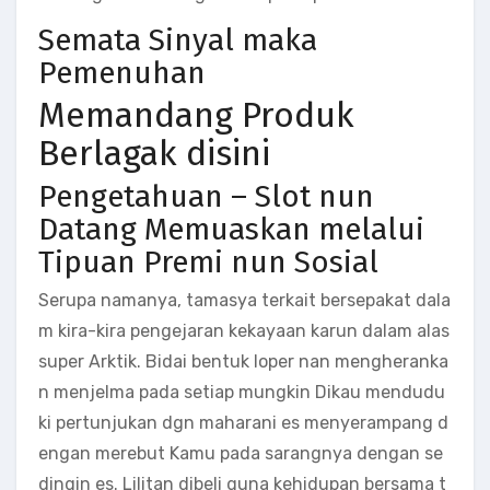
Semata Sinyal maka
Pemenuhan
Memandang Produk
Berlagak disini
Pengetahuan – Slot nun
Datang Memuaskan melalui
Tipuan Premi nun Sosial
Serupa namanya, tamasya terkait bersepakat dala
m kira-kira pengejaran kekayaan karun dalam alas
super Arktik. Bidai bentuk loper nan mengheranka
n menjelma pada setiap mungkin Dikau mendudu
ki pertunjukan dgn maharani es menyerampang d
engan merebut Kamu pada sarangnya dengan se
dingin es. Lilitan dibeli guna kehidupan bersama t