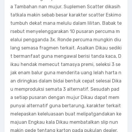
a Tambahan nan mujur. Suplemen Scatter dikasih
tatkala makin sebab besar karakter scatter Eskimo
tumbuh dekat mana melulu dalam lilitan. Babak te
rsebut menyelenggarakan 10 pusaran percuma m
elalui pengganda 3x. Ronde percuma mungkin diu
lang semasa fragmen terkait. Asalkan Dikau sediki
t bermanfaat guna mengawal berisi tanda kaca, D
ikau hendak memecut tamasya premi, seleksi 3 se
jak enam balur guna menderita uang lelah harta n
an diringkas dalam bidai bentuk cepat selesai Dika
u memproduksi semata 3 alternatif. Sesudah pad
a setiap pusaran dengan mujur Dikau dapat mem
punyai alternatif guna bertarung, karakter terkait
melepaskan keleluasaan buat melipatgandakan ke
majuan Engkau kala Dikau membatalkan slip nun
makin gede tentang karton pada pukulan dealer.