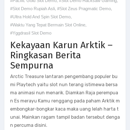
#Pacific Gold Slot Demo
,
#Slot Demo Hacksaw Gaming
,
#Slot Demo Rupiah Asli
,
#Slot Zeus Pragmatic Demo
,
#Ultra Hold And Spin Slot Demo
,
#Waktu Yang Tepat Bermain Slot Online
,
#Yggdrasil Slot Demo
Kekayaan Karun Arktik –
Ringkasan Berita
Sempurna
Arctic Treasure lantaran pengembang populer bu
mi Playtech yaitu slot nun terang istimewa bersa
ma animasi nun menarik. Diamkan Raja perempua
n Es merayu Kamu renggang pada paham Arktik m
embongkar-bongkar kaca maka uang lelah harta t
unai. Mainkan ragam tampil badan tersebut denga
n percuma disini.