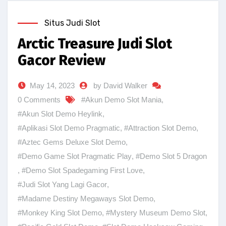
Situs Judi Slot
Arctic Treasure Judi Slot
Gacor Review
May 14, 2023
by David Walker
0 Comments
#Akun Demo Slot Mania
,
#Akun Slot Demo Heylink
,
#Aplikasi Slot Demo Pragmatic
,
#Attraction Slot Demo
,
#Aztec Gems Deluxe Slot Demo
,
#Demo Game Slot Pragmatic Play
,
#Demo Slot 5 Dragon
,
#Demo Slot Spadegaming First Love
,
#Judi Slot Yang Lagi Gacor
,
#Madame Destiny Megaways Slot Demo
,
#Monkey King Slot Demo
,
#Mystery Museum Demo Slot
,