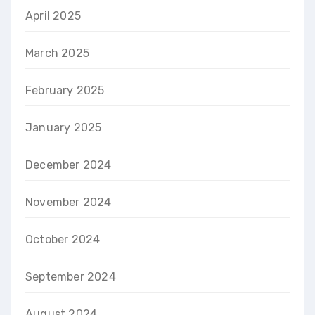
April 2025
March 2025
February 2025
January 2025
December 2024
November 2024
October 2024
September 2024
August 2024