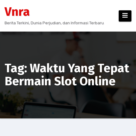
Skip
Vnra
to
content
Berita Terkini, Dunia Perjudian, dan Informasi Terbaru
Tag: Waktu Yang Tepat
Bermain Slot Online